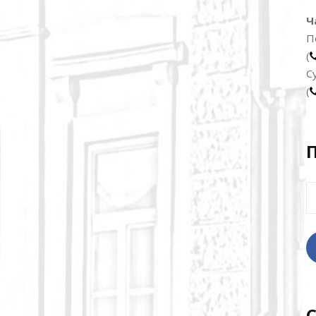
Ч
П
(
С
(
Н