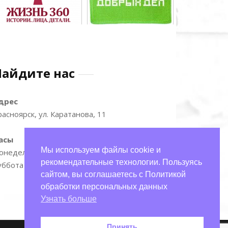
Найдите нас
дрес
расноярск, ул. Каратанова, 11
асы
Мы используем файлы cookie и
онедельник—пятница: 9:00–17:00
рекомендательные технологии. Пользуясь
уббота и воскресенье: 11:00–15:00
сайтом, вы соглашаетесь с Политикой
обработки персональных данных
Узнать больше
Принять