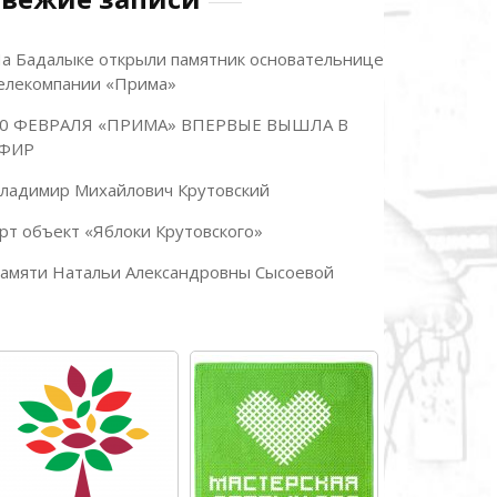
а Бадалыке открыли памятник основательнице
елекомпании «Прима»
0 ФЕВРАЛЯ «ПРИМА» ВПЕРВЫЕ ВЫШЛА В
ФИР
ладимир Михайлович Крутовский
рт объект «Яблоки Крутовского»
амяти Натальи Александровны Сысоевой