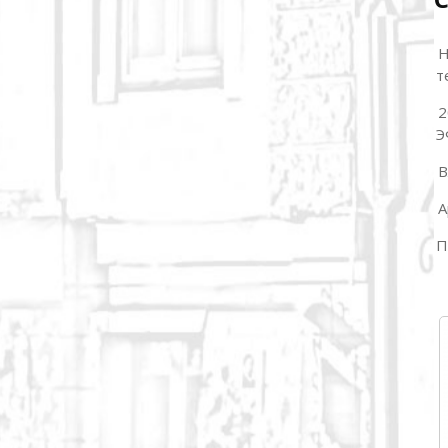
Н
т
2
Э
В
А
П