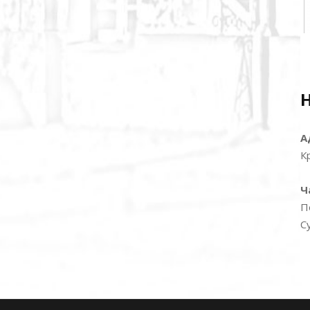
А
К
Ч
П
С