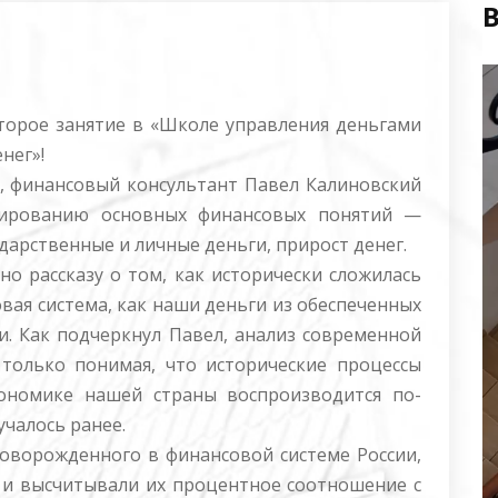
В
В
торое занятие в «Школе управления деньгами
нег»!
, финансовый консультант Павел Калиновский
мированию основных финансовых понятий —
ударственные и личные деньги, прирост денег.
о рассказу о том, как исторически сложилась
вая система, как наши деньги из обеспеченных
и. Как подчеркнул Павел, анализ современной
только понимая, что исторические процессы
номике нашей страны воспроизводится по-
учалось ранее.
новорожденного в финансовой системе России,
и и высчитывали их процентное соотношение с