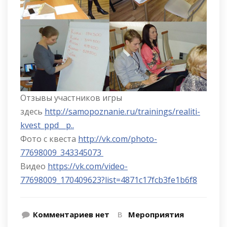
Отзывы участников игры
здесь
http://samopoznanie.ru/trainings/realiti-
kvest_ppd__p..
Фото с квеста
http://vk.com/photo-
77698009_343345073
Видео
https://vk.com/video-
77698009_170409623?list=4871c17fcb3fe1b6f8
Комментариев нет
В
Мероприятия