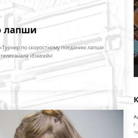
ю лапши
й «Турнир по скоростному поеданию лапши
 телеканала «Енисей»!
А
г
т