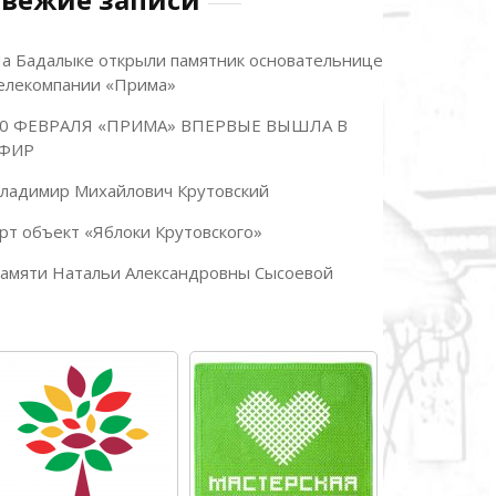
а Бадалыке открыли памятник основательнице
елекомпании «Прима»
0 ФЕВРАЛЯ «ПРИМА» ВПЕРВЫЕ ВЫШЛА В
ФИР
ладимир Михайлович Крутовский
рт объект «Яблоки Крутовского»
амяти Натальи Александровны Сысоевой