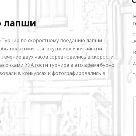
Н
ю лапши
т
2
й «Турнир по скоростному поеданию лапши
Э
чтобы полакомиться вкуснейшей китайской
В
 течение двух часов соревновались в скорости,
А
алочками 🙂 А гости турнира в это время бурно
вовали в конкурсах и фотографировались в
П
я