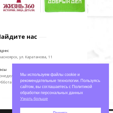
Найдите нас
дрес
расноярск, ул. Каратанова, 11
асы
Мы используем файлы cookie и
онедельник—пятница: 9:00–17:00
рекомендательные технологии. Пользуясь
уббота и воскресенье: 11:00–15:00
сайтом, вы соглашаетесь с Политикой
обработки персональных данных
Узнать больше
Принять