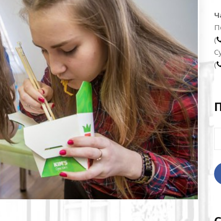
Ч
П
(
С
(
Н