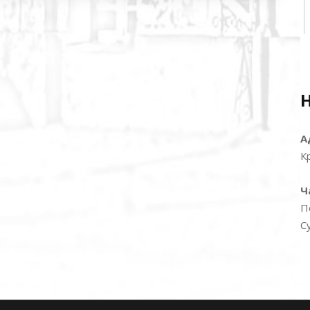
А
К
Ч
П
С