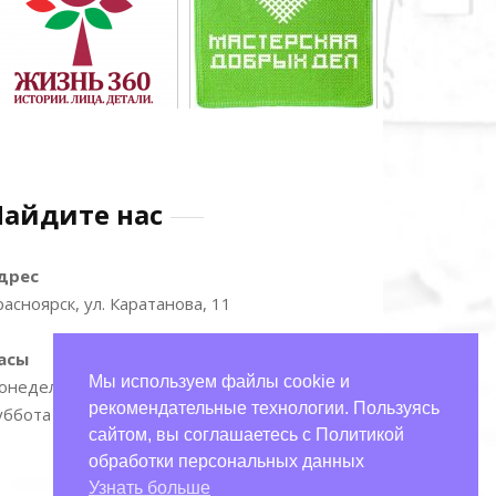
Найдите нас
дрес
расноярск, ул. Каратанова, 11
асы
Мы используем файлы cookie и
онедельник—пятница: 9:00–17:00
рекомендательные технологии. Пользуясь
уббота и воскресенье: 11:00–15:00
сайтом, вы соглашаетесь с Политикой
обработки персональных данных
Узнать больше