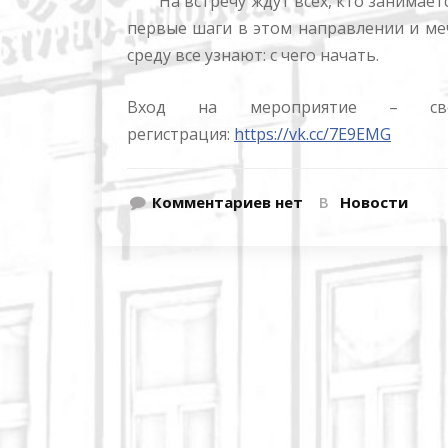
На встречу ждут всех, кто занимается
первые шаги в этом направлении и меч
среду все узнают: с чего начать.
Вход на мероприятие – свобо
регистрация:
https://vk.cc/7E9EMG
Комментариев нет
В
Новости