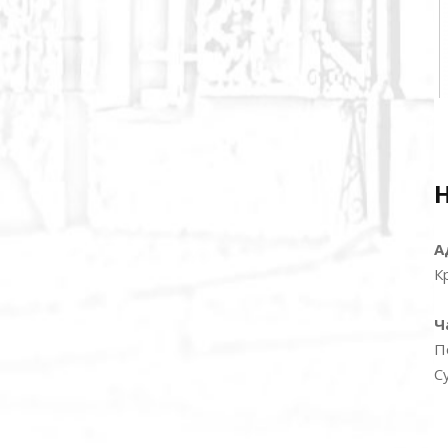
А
К
Ч
П
С