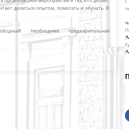
 организацией мероприятий и тех, кто делает
г
тает делиться опытом, помогать и обучать. В
т
Ч
П
дный! Необходима предварительная
(
С
(
Н