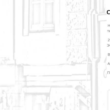
Н
т
2
Э
В
А
П