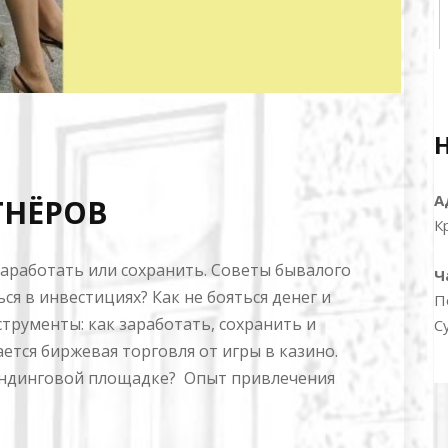
А
ТНЁРОВ
К
«Заработать или сохранить. Советы бывалого
Ч
ся в инвестициях? Как не бояться денег и
П
струменты: как заработать, сохранить и
С
тся биржевая торговля от игры в казино.
андинговой площадке? Опыт привлечения