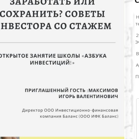
Н
т
2
Э
В
А
П