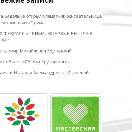
а Бадалыке открыли памятник основательнице
елекомпании «Прима»
0 ФЕВРАЛЯ «ПРИМА» ВПЕРВЫЕ ВЫШЛА В
ФИР
ладимир Михайлович Крутовский
рт объект «Яблоки Крутовского»
амяти Натальи Александровны Сысоевой