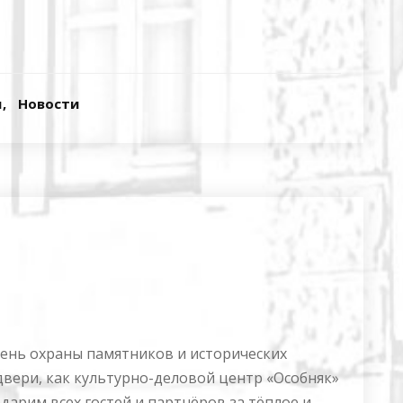
я
Новости
день охраны памятников и исторических
двери, как культурно-деловой центр «Особняк»
дарим всех гостей и партнёров за тёплое и