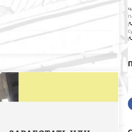
Ч
П
(
С
(
Н